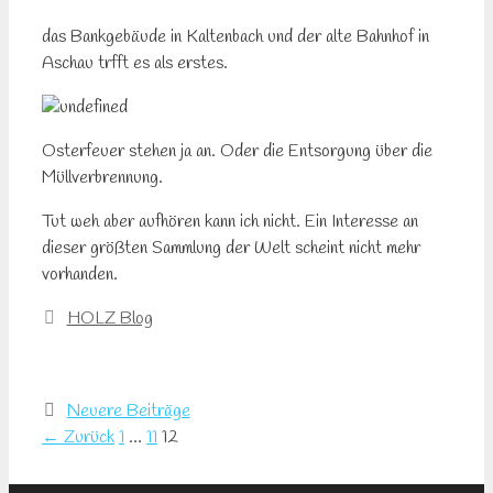
das Bankgebäude in Kaltenbach und der alte Bahnhof in
Aschau trfft es als erstes.
Osterfeuer stehen ja an. Oder die Entsorgung über die
Müllverbrennung.
Tut weh aber aufhören kann ich nicht. Ein Interesse an
dieser größten Sammlung der Welt scheint nicht mehr
vorhanden.
Kategorien
HOLZ Blog
Neuere Beiträge
Seite
Seite
Seite
←
Zurück
1
…
11
12