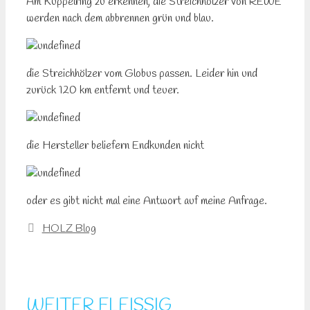
Am Kuppelring zu erkennen, die Streichhölzer von REWE
werden nach dem abbrennen grün und blau.
die Streichhölzer vom Globus passen. Leider hin und
zurück 120 km entfernt und teuer.
die Hersteller beliefern Endkunden nicht
oder es gibt nicht mal eine Antwort auf meine Anfrage.
Kategorien
HOLZ Blog
WEITER FLEISSIG