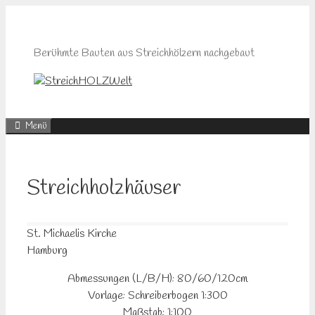
Zum
Inhalt
springen
Berühmte Bauten aus Streichhölzern nachgebaut
Menü
Streichholzhäuser
St. Michaelis Kirche
Hamburg
Abmessungen (L/B/H): 80/60/120cm
Vorlage: Schreiberbogen 1:300
Maßstab: 1:100