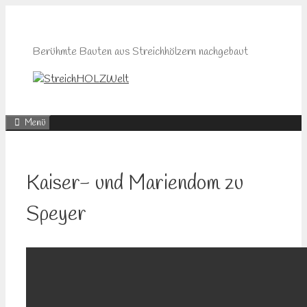
Zum
Inhalt
springen
Berühmte Bauten aus Streichhölzern nachgebaut
Menü
Kaiser- und Mariendom zu
Speyer