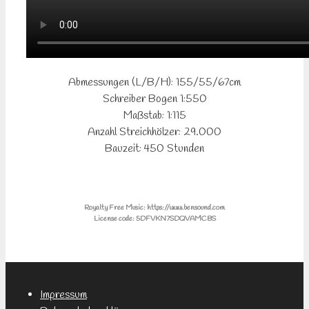
Abmessungen (L/B/H): 155/55/67cm
Schreiber Bogen 1:550
Maßstab: 1:115
Anzahl Streichhölzer: 29.000
Bauzeit: 450 Stunden
Royalty Free Music: https://www.bensound.com
License code: 5DFVKN7SDQVAMCBS
Impressum