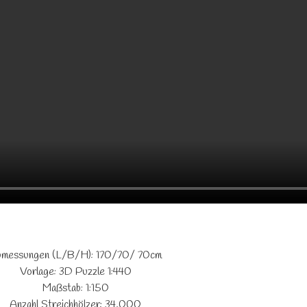
messungen (L/B/H): 170/70/ 70cm
Vorlage: 3D Puzzle 1:440
Maßstab: 1:150
Anzahl Streichhölzer: 34.000