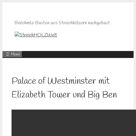
Zum
Inhalt
springen
Berühmte Bauten aus Streichhölzern nachgebaut
Menü
Palace of Westminster mit
Elizabeth Tower und Big Ben