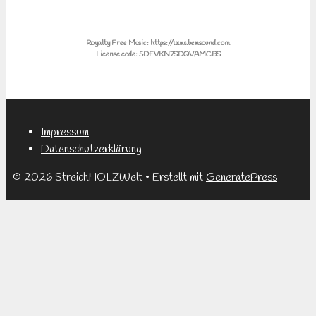
Royalty Free Music: https://www.bensound.com
License code: 5DFVKN7SDQVAMCBS
Impressum
Datenschutzerklärung
© 2026 StreichHOLZWelt
• Erstellt mit
GeneratePress