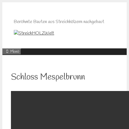
Zum
Inhalt
springen
Berühmte Bauten aus Streichhölzern nachgebaut
Menü
Schloss Mespelbrunn